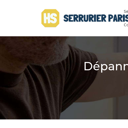
Se
C
Dépanna