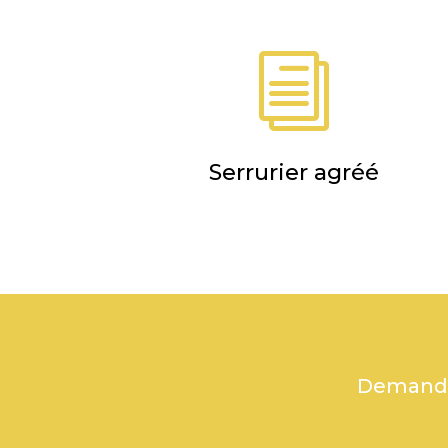
i
Serrurier agréé
Demandez