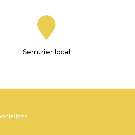

Serrurier local
écialisés